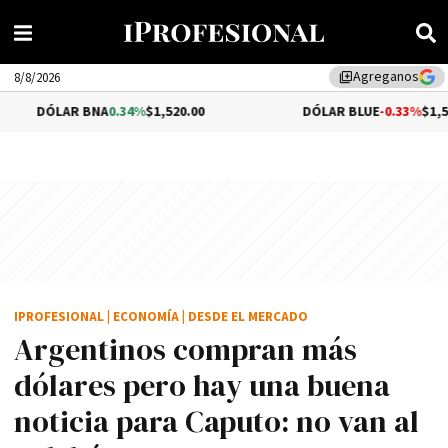
Agreganos
library_add
8/8/2026
 BNA
0.34%
$1,520.00
DÓLAR BLUE
-0.33%
$1,540.00
IPROFESIONAL
|
ECONOMÍA
|
DESDE EL MERCADO
Argentinos compran más
dólares pero hay una buena
noticia para Caputo: no van al