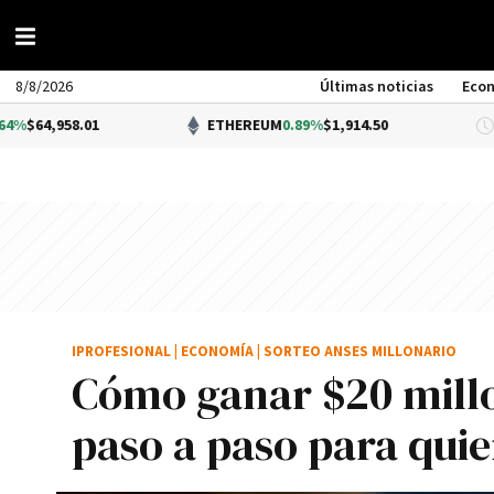
8/8/2026
Últimas noticias
Eco
8.01
ETHEREUM
0.89%
$1,914.50
D
IPROFESIONAL
|
ECONOMÍA
|
SORTEO ANSES MILLONARIO
Cómo ganar $20 millo
paso a paso para qui