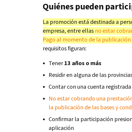
Quiénes pueden partici
La promoción está destinada a perso
empresa, entre ellas
no estar cobr
Pago al momento de la publicación 
requisitos figuran:
Tener
13 años o más
Residir en alguna de las provincia
Contar con una cuenta registrada
No estar cobrando una prestaci
la publicación de las bases y cond
Confirmar la participación presio
aplicación