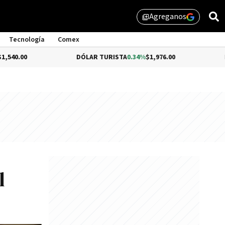
Agreganos
library_add
Tecnología
Comex
DÓLAR TURISTA
0.34%
$1,976.00
DÓLAR ME
l