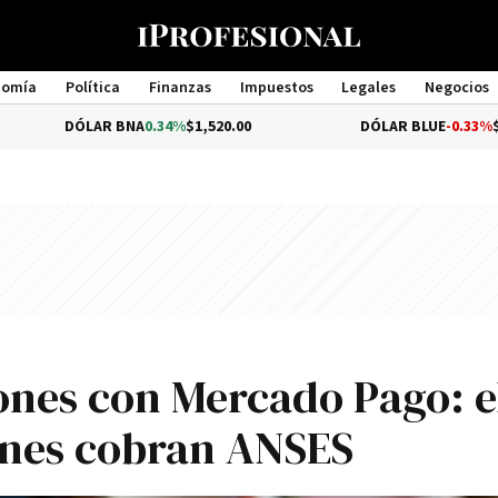
nomía
Política
Finanzas
Impuestos
Legales
Negocios
Management
ÓLAR BNA
0.34%
$1,520.00
DÓLAR BLUE
-0.33%
$1,540.00
nes con Mercado Pago: e
enes cobran ANSES