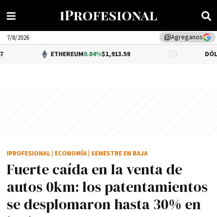
Agreganos
library_add
7/8/2026
ETHEREUM
0.84%
$1,913.59
DÓLAR BNA
0.34
IPROFESIONAL
|
ECONOMÍA
|
SEMESTRE EN BAJA
Fuerte caída en la venta de
autos 0km: los patentamientos
se desplomaron hasta 30% en