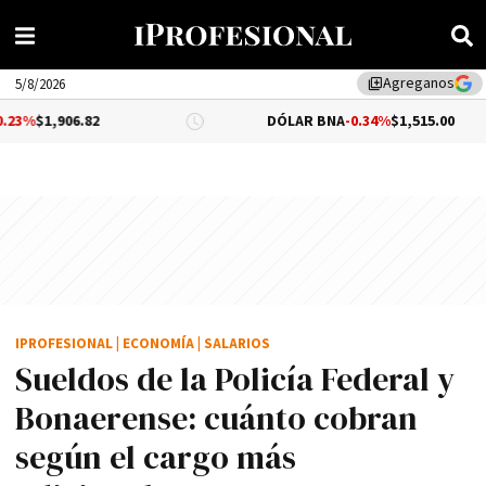
Agreganos
library_add
5/8/2026
82
DÓLAR BNA
-0.34%
$1,515.00
D
IPROFESIONAL
|
ECONOMÍA
|
SALARIOS
Sueldos de la Policía Federal y
Bonaerense: cuánto cobran
según el cargo más