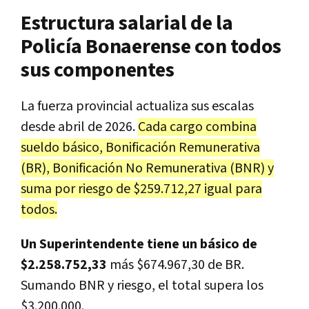
Estructura salarial de la
Policía Bonaerense con todos
sus componentes
La fuerza provincial actualiza sus escalas
desde abril de 2026.
Cada cargo combina
sueldo básico, Bonificación Remunerativa
(BR), Bonificación No Remunerativa (BNR) y
suma por riesgo de $259.712,27 igual para
todos.
Un Superintendente tiene un básico de
$2.258.752,33
más $674.967,30 de BR.
Sumando BNR y riesgo, el total supera los
$3.200.000.