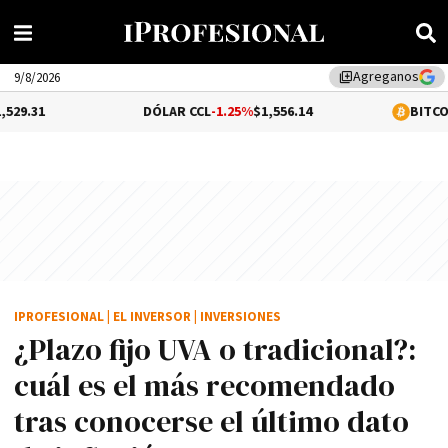
Agreganos
library_add
9/8/2026
DÓLAR CCL
-1.25%
$1,556.14
BITCOIN
0.21%
$
IPROFESIONAL
|
EL INVERSOR
|
INVERSIONES
¿Plazo fijo UVA o tradicional?:
cuál es el más recomendado
tras conocerse el último dato