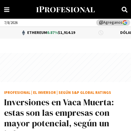
Agreganos
library_add
7/8/2026
ETHEREUM
0.87%
$1,914.19
DÓLAR BNA
0.3
IPROFESIONAL
|
EL INVERSOR
|
SEGÚN S&P GLOBAL RATINGS
Inversiones en Vaca Muerta:
estas son las empresas con
mayor potencial, según un