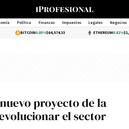
nomía
Política
Finanzas
Impuestos
Legales
Negocios
Management
BITCOIN
0.05%
$64,574.33
ETHEREUM
0.82%
$1,913.29
l nuevo proyecto de la
evolucionar el sector