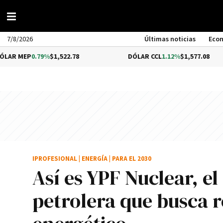
7/8/2026
Últimas noticias
Eco
0.79%
$1,522.78
DÓLAR CCL
1.12%
$1,577.08
IPROFESIONAL
|
ENERGÍA
|
PARA EL 2030
Así es YPF Nuclear, e
petrolera que busca r