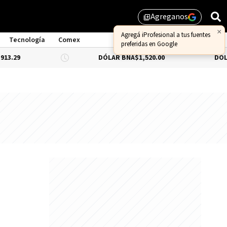
Agreganos
library_add
×
Agregá iProfesional a tus fuentes
Tecnología
Comex
preferidas en Google
DÓLAR BNA
$1,520.00
DÓLAR BLUE
-0