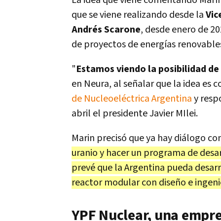
La idea que viene comentando Marín
que se viene realizando desde la
Vic
Andrés Scarone
,
desde enero de 202
de proyectos de energías renovables
"
Estamos viendo la posibilidad de
en Neura, al señalar que la idea es 
de Nucleoeléctrica Argentina
y resp
abril el presidente Javier MIlei.
Marin precisó que ya hay diálogo c
uranio y hacer un programa de desar
prevé que la Argentina pueda desar
reactor modular con diseño e ingeni
YPF Nuclear, una empre