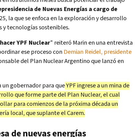
 en los últimos meses busca potenciar el trabajo
epresidencia de Nuevas Energías a cargo de
5, la que se enfoca en la exploración y desarrollo
 y tecnologías sostenibles.
 hacer YPF Nuclear
" reiteró Marin en una entrevista
coordinar ese proceso con
Demian Reidel, presidente
onsable
del Plan Nuclear Argentino que lanzó en
on un gobernador para que
YPF ingrese a un mina de
rollo que forme parte del Plan Nuclear, el cual
rollar para comienzos de la próxima década un
ería local, que suplante el Carem.
sa de nuevas energías