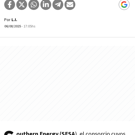
Por
L.I.
06/08/2025
- 17:05hs
outhern Energy (SESA
), el consorcio cuyos