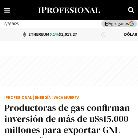
Agreganos
library_add
8/8/2026
ETHEREUM
0.1%
$1,917.27
DÓLAR BNA
$1,520.
IPROFESIONAL
|
ENERGÍA
|
VACA MUERTA
Productoras de gas confirman
inversión de más de u$s15.000
millones para exportar GNL