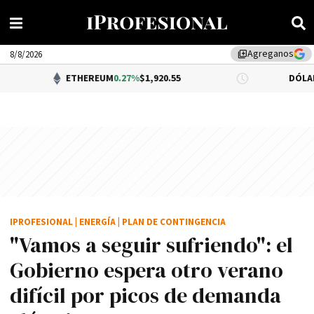
Agreganos
library_add
8/8/2026
ETHEREUM
0.27%
$1,920.55
DÓLAR BNA
$1,52
IPROFESIONAL
|
ENERGÍA
|
PLAN DE CONTINGENCIA
"Vamos a seguir sufriendo": el
Gobierno espera otro verano
difícil por picos de demanda