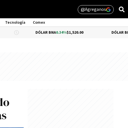
Agreganos
library_add
Tecnología
Comex
DÓLAR BNA
0.34%
$1,520.00
DÓLAR BLUE
-0.33
do
as