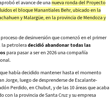
 aprobó el avance de una
nueva ronda del Proyecto
cluidos el bloque Manantiales Behr, ubicado en la
hachahuen y Malargüe, en la provincia de Mendoza y
el proceso de desinversión que comenzó en el primer
l la petrolera
decidió abandonar todas las
ros
para pasar a ser en 2026 una compañía
onal.
a que había decidido mantener hasta el momento
an Jorge, luego de desprenderse de Escalante-
ón Perdido, en Chubut, y de las 10 áreas que acaba
o con la provincia de Santa Cruz y su empresa