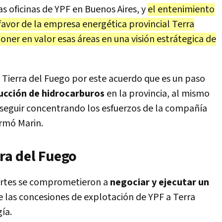
as oficinas de YPF en Buenos Aires, y
el entenimiento
n favor de la empresa energética provincial Terra
poner en valor esas áreas en una visión estrátegica de
Tierra del Fuego por este acuerdo que es un paso
ucción de hidrocarburos
en la provincia, al mismo
 seguir concentrando los esfuerzos de la compañía
irmó Marin.
rra del Fuego
rtes se comprometieron a
negociar y ejecutar un
e las concesiones de explotación de YPF a Terra
ía.