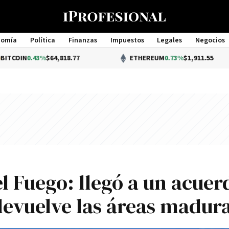
nomía
Política
Finanzas
Impuestos
Legales
Negocios
Management
0.43%
$64,818.77
ETHEREUM
0.73%
$1,911.55
el Fuego: llegó a un acuer
 devuelve las áreas madur