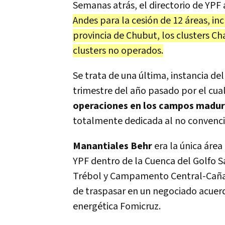
Semanas atrás, el directorio de YPF
Andes para la cesión de 12 áreas, in
provincia de Chubut, los clusters C
clusters no operados.
Se trata de una última, instancia d
trimestre del año pasado por el cua
operaciones en los campos madu
totalmente dedicada al no convenci
Manantiales Behr
era la única áre
YPF dentro de la Cuenca del Golfo S
Trébol y Campamento Central-Cañad
de traspasar en un negociado acuerd
energética Fomicruz.