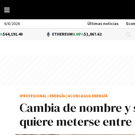
6/8/2026
Últimas noticias
Eco
0
ETHEREUM
0.08%
$1,867.62
DÓL
IPROFESIONAL
|
ENERGÍA
|
ACONCAGUA ENERGÍA
Cambia de nombre y s
quiere meterse entre