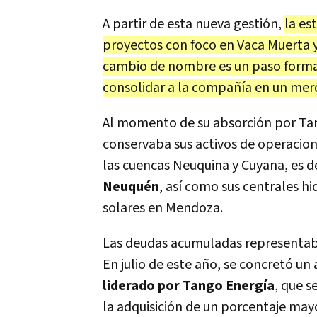
A partir de esta nueva gestión,
la es
proyectos con foco en Vaca Muerta y
cambio de nombre es un paso forma
consolidar a la compañía en un mer
Al momento de su absorción por Tan
conservaba sus activos de operacion
las cuencas Neuquina y Cuyana, es de
Neuquén
, así como sus centrales hi
solares en Mendoza.
Las deudas acumuladas representaba
En julio de este año, se concretó u
liderado por Tango Energía
, que s
la adquisición de un porcentaje mayo