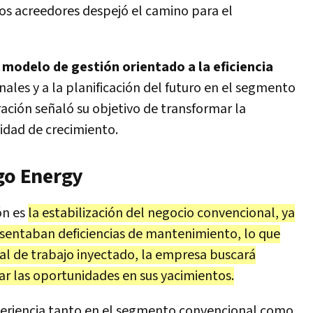
los acreedores despejó el camino para el
n
modelo de gestión orientado a la eficiencia
les y a la planificación del futuro en el segmento
ación señaló su objetivo de transformar la
dad de crecimiento.
ngo Energy
ón es
la estabilización del negocio convencional, ya
resentaban deficiencias de mantenimiento, lo que
tal de trabajo inyectado, la empresa buscará
ar las oportunidades en sus yacimientos.
periencia tanto en el segmento convencional como