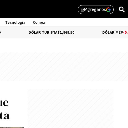
Agreganos
library_add
Tecnología
Comex
DÓLAR TURISTA
$1,969.50
DÓLAR MEP
-0.42%
$1,518.
ue
ta