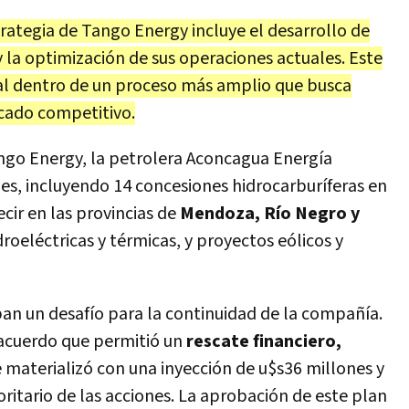
trategia de Tango Energy incluye el desarrollo de
 la optimización de sus operaciones actuales. Este
l dentro de un proceso más amplio que busca
cado competitivo.
go Energy, la petrolera Aconcagua Energía
es, incluyendo 14 concesiones hidrocarburíferas en
cir en las provincias de
Mendoza, Río Negro y
droeléctricas y térmicas, y proyectos eólicos y
n un desafío para la continuidad de la compañía.
n acuerdo que permitió un
rescate financiero,
e materializó con una inyección de u$s36 millones y
ritario de las acciones. La aprobación de este plan