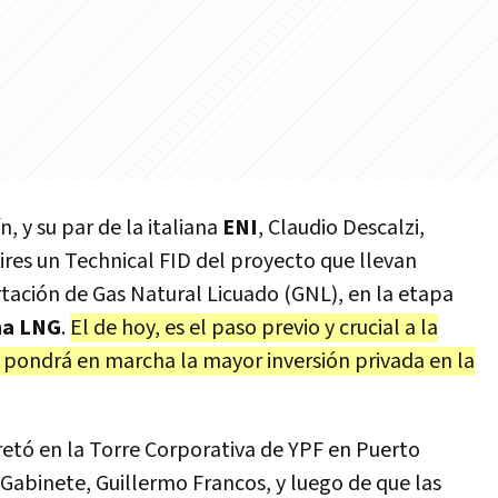
n, y su par de la italiana
ENI
, Claudio Descalzi,
ires un Technical FID del proyecto que llevan
tación de Gas Natural Licuado (GNL), en la etapa
na LNG
.
El de hoy, es el paso previo y crucial a la
e pondrá en marcha la mayor inversión privada en la
etó en la Torre Corporativa de YPF en Puerto
 Gabinete, Guillermo Francos, y luego de que las