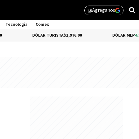
Agreganos
library_add
Tecnología
Comex
DÓLAR TURISTA
$1,976.00
DÓLAR MEP
4.35%
$1,579
n