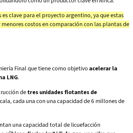
lidándolo como un productor clave en África.
 es clave para el proyecto argentino, ya que estas
 y menores costos en comparación con las plantas de
niería Final que tiene como objetivo
acelerar la
ina LNG
.
trucción de
tres unidades flotantes de
scala, cada una con una capacidad de 6 millones de
ntan una capacidad total de licuefacción