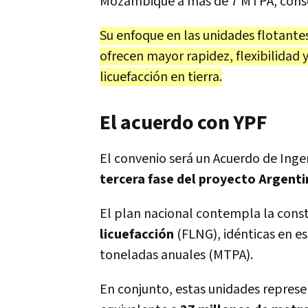
Mozambique a más de 7 MTPA, conso
Su enfoque en las unidades flotantes
ofrecen mayor rapidez, flexibilidad
licuefacción en tierra.
El acuerdo con YPF
El convenio será un Acuerdo de Inge
tercera fase del proyecto Argent
El plan nacional contempla la cons
licuefacción
(FLNG), idénticas en e
toneladas anuales (MTPA).
En conjunto, estas unidades represe