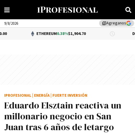
Agreganos
library_add
9/8/2026
ETHEREUM
0.38%
$1,904.70
DÓLAR BNA
0.
IPROFESIONAL
|
ENERGÍA
|
FUERTE INVERSIÓN
Eduardo Elsztain reactiva un
millonario negocio en San
Juan tras 6 años de letargo