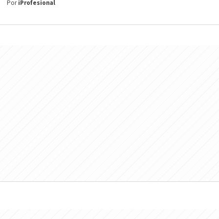
Por
iProfesional