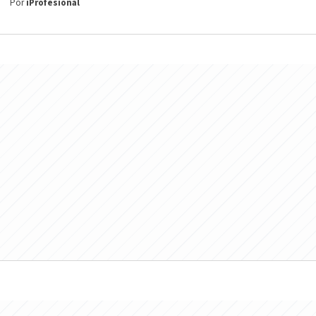
Por
iProfesional