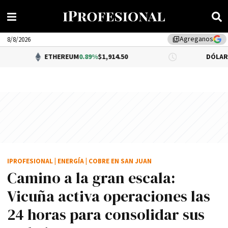
Agreganos
library_add
8/8/2026
ETHEREUM
0.89%
$1,914.50
DÓLAR BNA
0.34%
$1
IPROFESIONAL
|
ENERGÍA
|
COBRE EN SAN JUAN
Camino a la gran escala:
Vicuña activa operaciones las
24 horas para consolidar sus