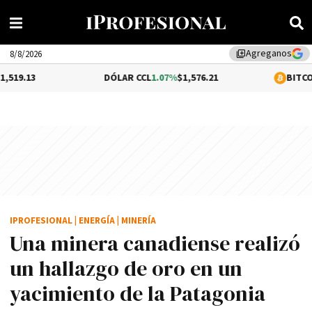
Agreganos
library_add
8/8/2026
DÓLAR CCL
1.07%
$1,576.21
BITCOIN
0.29%
$64
IPROFESIONAL
|
ENERGÍA
|
MINERÍA
Una minera canadiense realizó
un hallazgo de oro en un
yacimiento de la Patagonia