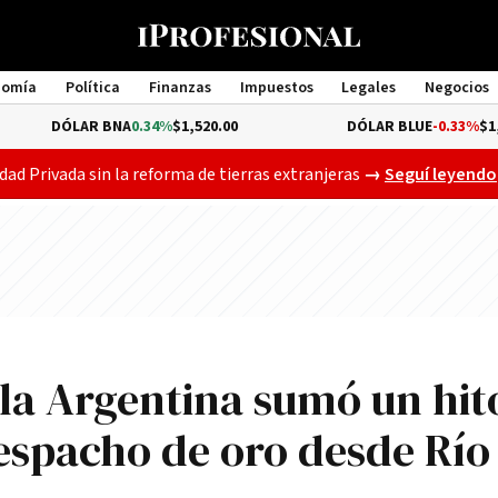
nomía
Política
Finanzas
Impuestos
Legales
Negocios
Management
ÓLAR BNA
0.34%
$1,520.00
DÓLAR BLUE
-0.33%
$1,540.00
El Senado ya deb
dad Privada sin la reforma de tierras extranjeras
→
Seguí leyendo
 la Argentina sumó un hit
despacho de oro desde Río