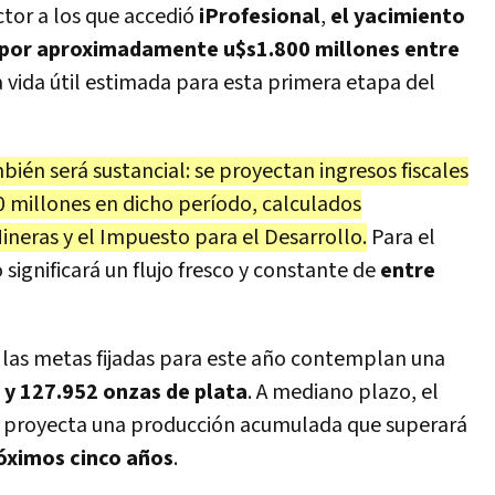
ctor a los que accedió
iProfesional
,
el yacimiento
por aproximadamente u$s1.800 millones entre
a vida útil estimada para esta primera etapa del
bién será sustancial: se proyectan ingresos fiscales
0 millones en dicho período, calculados
ineras y el Impuesto para el Desarrollo.
Para el
 significará un flujo fresco y constante de
entre
 las metas fijadas para este año contemplan una
 y 127.952 onzas de plata
. A mediano plazo, el
d proyecta una producción acumulada que superará
róximos cinco años
.