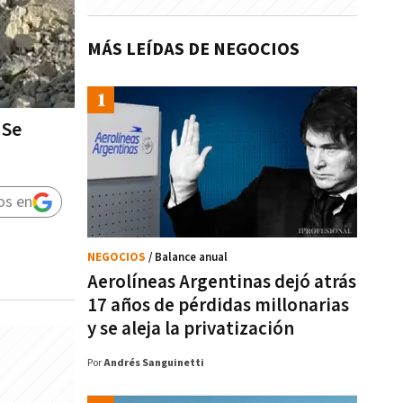
MÁS LEÍDAS DE NEGOCIOS
 Se
os en
NEGOCIOS
/ Balance anual
Aerolíneas Argentinas dejó atrás
17 años de pérdidas millonarias
y se aleja la privatización
Por
Andrés Sanguinetti