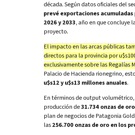
década. Según datos oficiales del se
prevé exportaciones acumuladas 
2026 y 2033
, año en que concluye l
proyecto.
El impacto en las arcas públicas tam
directos para la provincia por u$s10
exclusivamente sobre las Regalías M
Palacio de Hacienda rionegrino, esto
u$s12 y u$s13 millones anuales
.
En términos de output volumétrico,
producción de
31.734 onzas de oro
plan de negocios de Patagonia Gol
las
256.700 onzas de oro en los p