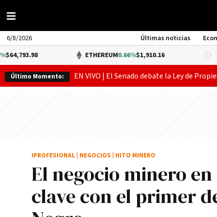
6/8/2026
Últimas noticias
Eco
3.98
ETHEREUM
0.66%
$1,910.16
D
EN VIVO | El Senado debate la Ley de Propie
Último Momento:
IPROFESIONAL
|
NEGOCIOS
|
HITO MINERO
El negocio minero en
clave con el primer 