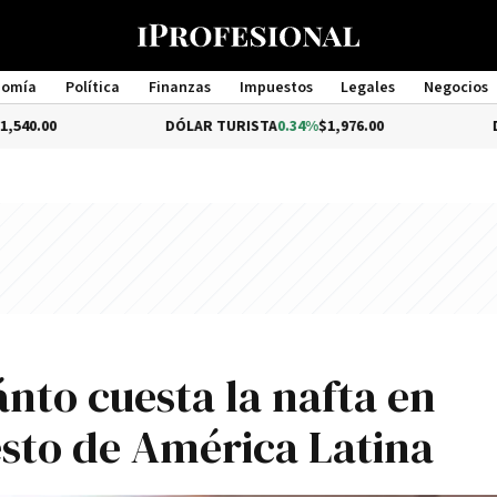
nomía
Política
Finanzas
Impuestos
Legales
Negocios
Management
DÓLAR TURISTA
0.34%
$1,976.00
DÓLAR MEP
nto cuesta la nafta en
esto de América Latina