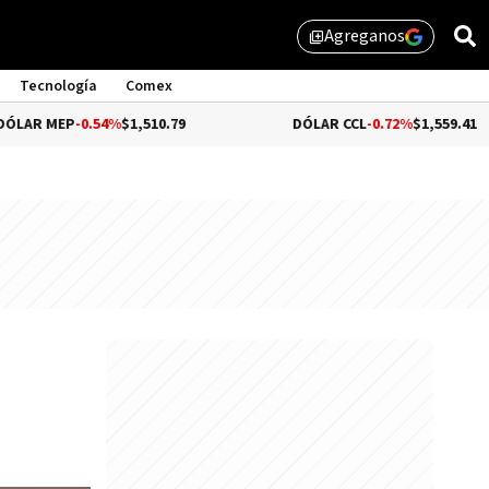
Agreganos
library_add
Tecnología
Comex
-0.54%
$1,510.79
DÓLAR CCL
-0.72%
$1,559.41