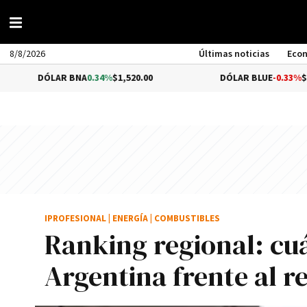
8/8/2026
Últimas noticias
Eco
LAR BNA
0.34%
$1,520.00
DÓLAR BLUE
-0.33%
$1,540.00
IPROFESIONAL
|
ENERGÍA
|
COMBUSTIBLES
Ranking regional: cuá
Argentina frente al r