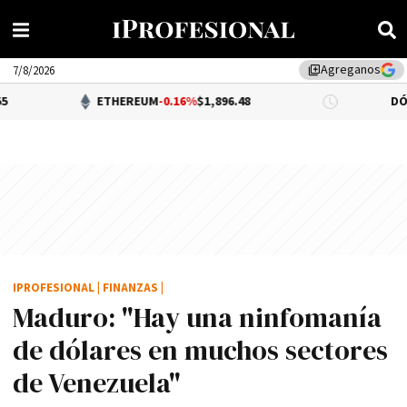
Agreganos
library_add
7/8/2026
ETHEREUM
-0.16%
$1,896.48
DÓLAR BNA
$1,
IPROFESIONAL
|
FINANZAS
|
Maduro: "Hay una ninfomaní­a
de dólares en muchos sectores
de Venezuela"