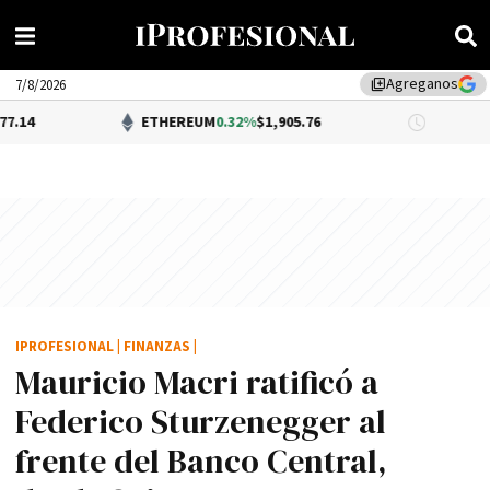
Agreganos
library_add
7/8/2026
ETHEREUM
0.32%
$1,905.76
DÓLAR B
IPROFESIONAL
|
FINANZAS
|
Mauricio Macri ratificó a
Federico Sturzenegger al
frente del Banco Central,