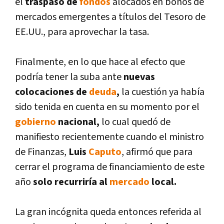
el
traspaso de
fondos
alocados en bonos de
mercados emergentes a tí­tulos del Tesoro de
EE.UU., para aprovechar la tasa.
Finalmente, en lo que hace al efecto que
podrí­a tener la suba ante
nuevas
colocaciones de
deuda
,
la cuestión ya habí­a
sido tenida en cuenta en su momento por el
gobierno
nacional,
lo cual quedó de
manifiesto recientemente cuando el ministro
de Finanzas,
Luis
Caputo
, afirmó que para
cerrar el programa de financiamiento de este
año
solo recurrirí­a al
mercado
local.
La gran incógnita queda entonces referida al