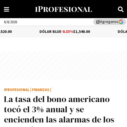
Agreganos
library_add
6/8/2026
DÓLAR BLUE
-0.33%
$1,540.00
DÓLAR TURISTA
0.3
IPROFESIONAL
|
FINANZAS
|
La tasa del bono americano
tocó el 3% anual y se
encienden las alarmas de los