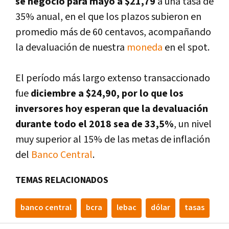
se negoció para mayo a $21,79
a una tasa de
35% anual, en el que los plazos subieron en
promedio más de 60 centavos, acompañando
la devaluación de nuestra
moneda
en el spot.
El perí­odo más largo extenso transaccionado
fue
diciembre a $24,90, por lo que los
inversores hoy esperan que la devaluación
durante todo el 2018 sea de 33,5%
, un nivel
muy superior al 15% de las metas de inflación
del
Banco Central
.
TEMAS RELACIONADOS
banco central
bcra
lebac
dólar
tasas