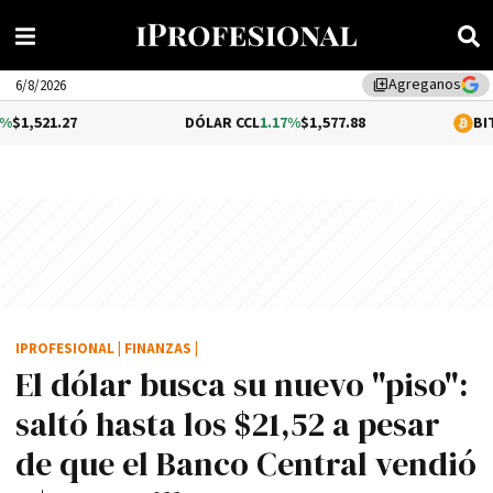
Agreganos
library_add
6/8/2026
DÓLAR CCL
1.17%
$1,577.88
BITCOIN
0.05%
$
IPROFESIONAL
|
FINANZAS
|
El dólar busca su nuevo "piso":
saltó hasta los $21,52 a pesar
de que el Banco Central vendió