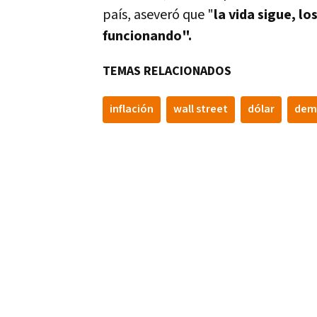
paí­s, aseveró que "
la vida sigue, lo
funcionando".
TEMAS RELACIONADOS
inflación
wall street
dólar
dem