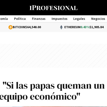
nomía
Política
Finanzas
Impuestos
Legales
Negocios
Management
TCOIN
$64,540.00
ETHEREUM
0.43%
$1,905.84
: "Si las papas queman un
 equipo económico"