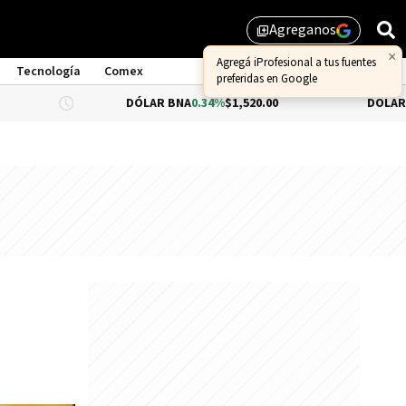
Agreganos
library_add
×
Agregá iProfesional a tus fuentes
Tecnología
Comex
preferidas en Google
DÓLAR BNA
0.34%
$1,520.00
DÓLAR BLUE
$1,54