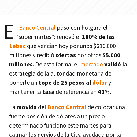
E
l
Banco Central
pasó con holgura el
"supermartes": renovó el
100% de las
Lebac
que vencí­an hoy por unos $616.000
millones y recibió
ofertas
por otros
$5.000
millones
. De esta forma, el
mercado
validó
la
estrategia de la autoridad monetaria de
ponerle un
tope de 25 pesos al
dólar
y
mantener la
tasa
de referencia en
40
%.
La
movida
del
Banco Central
de colocar una
fuerte posición de dólares a un precio
determinado funcionó este martes para
calmar los nervios de la City, ayudada por la