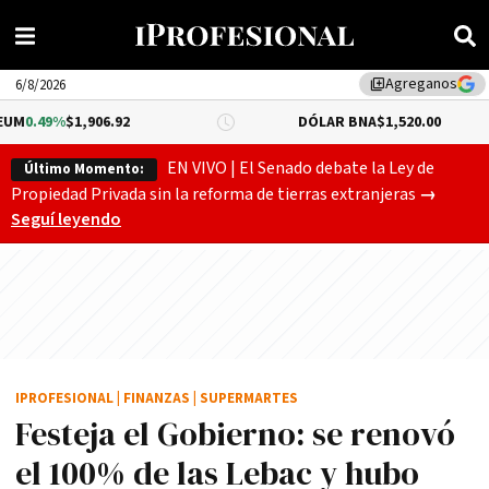
Agreganos
library_add
6/8/2026
,906.92
DÓLAR BNA
$1,520.00
DÓL
EN VIVO | El Senado debate la Ley de
Último Momento:
Gobierno
Propiedad Privada sin la reforma de tierras extranjeras
→
Seguí leyendo
IPROFESIONAL
|
FINANZAS
|
SUPERMARTES
Festeja el Gobierno: se renovó
el 100% de las Lebac y hubo