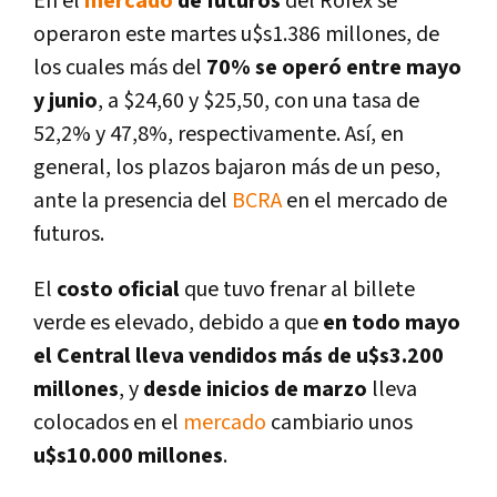
En el
mercado
de futuros
del Rofex se
operaron este martes u$s1.386 millones, de
los cuales más del
70% se operó entre mayo
y junio
, a $24,60 y $25,50, con una tasa de
52,2% y 47,8%, respectivamente. Así­, en
general, los plazos bajaron más de un peso,
ante la presencia del
BCRA
en el mercado de
futuros.
El
costo oficial
que tuvo frenar al billete
verde es elevado, debido a que
e
n todo mayo
el Central lleva vendidos más de u$s3.200
millones
, y
desde inicios de marzo
lleva
colocados en el
mercado
cambiario unos
u$s10.000 millones
.