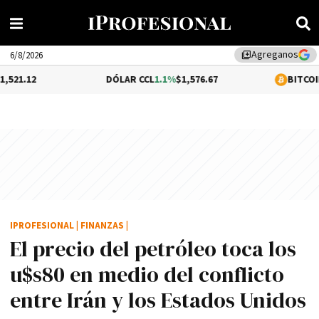
Agreganos
library_add
6/8/2026
DÓLAR CCL
1.1%
$1,576.67
BITCOIN
0.26%
$64,7
IPROFESIONAL
|
FINANZAS
|
El precio del petróleo toca los
u$s80 en medio del conflicto
entre Irán y los Estados Unidos