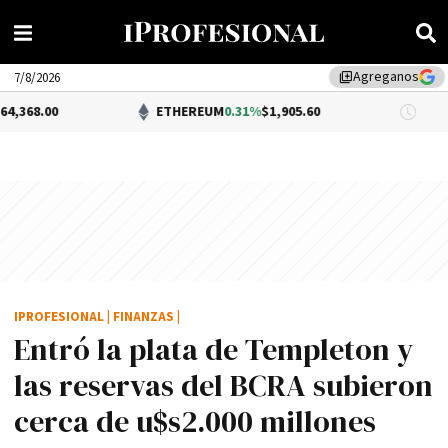
Agreganos
library_add
7/8/2026
0
ETHEREUM
0.31%
$1,905.60
DÓL
IPROFESIONAL
|
FINANZAS
|
Entró la plata de Templeton y
las reservas del BCRA subieron
cerca de u$s2.000 millones