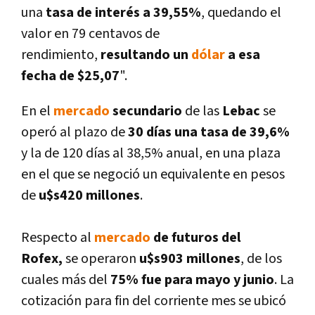
una
tasa de interés a 39,55%
, quedando el
valor en 79 centavos de
rendimiento,
resultando un
dólar
a esa
fecha de $25,07
".
En el
mercado
secundario
de las
Lebac
se
operó al plazo de
30 dí­as una tasa de 39,6%
y la de 120 dí­as al 38,5% anual, en una plaza
en el que se negoció un equivalente en pesos
de
u$s420 millones
.
Respecto al
mercado
de futuros
del
Rofex,
se operaron
u$s903 millones
, de los
cuales más del
75% fue para mayo y junio
. La
cotización para fin del corriente mes
se ubicó