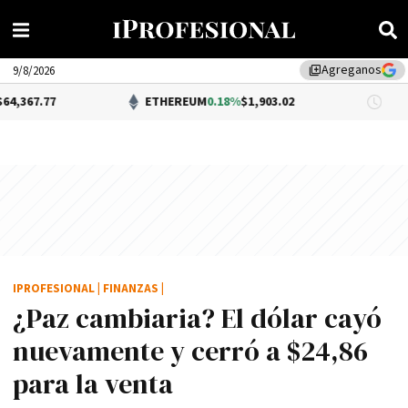
Agreganos
library_add
9/8/2026
ETHEREUM
0.18%
$1,903.02
DÓLA
IPROFESIONAL
|
FINANZAS
|
¿Paz cambiaria? El dólar cayó
nuevamente y cerró a $24,86
para la venta