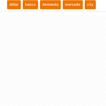
dólar
banco
demanda
mercado
city