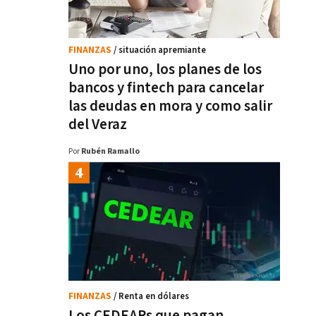
FINANZAS
/ situación apremiante
Uno por uno, los planes de los
bancos y fintech para cancelar
las deudas en mora y como salir
del Veraz
Por
Rubén Ramallo
FINANZAS
/ Renta en dólares
Los CEDEARs que pagan