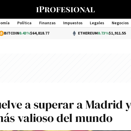
nomía
Política
Finanzas
Impuestos
Legales
Negocios
Management
.43%
$64,818.77
ETHEREUM
0.73%
$1,911.55
elve a superar a Madrid 
más valioso del mundo