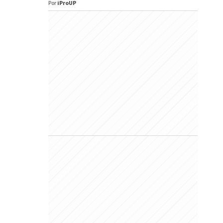
Por
iProUP