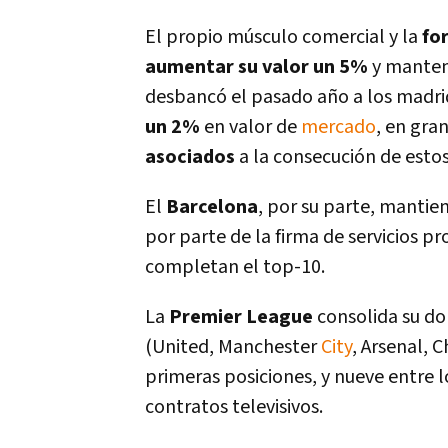
El propio músculo comercial y la
fo
aumentar su valor un 5%
y mantene
desbancó el pasado año a los madrid
un 2%
en valor de
mercado
, en gra
asociados
a la consecución de estos
El
Barcelona
, por su parte, mantien
por parte de la firma de servicios pr
completan el top-10.
La
Premier League
consolida su dom
(United, Manchester
City
, Arsenal, 
primeras posiciones, y nueve entre l
contratos televisivos.