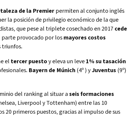
rtaleza de la Premier
permiten al conjunto inglés
r la posición de privilegio económico de la que
istas, que pese al triplete cosechado en 2017
cede
n parte provocado por los
mayores costos
 triunfos.
e el
tercer puesto
y eleva un leve
1% su tasación
ofesionales.
Bayern de Múnich
(4º ) y
Juventus
(9º)
inio del ranking al situar a
seis formaciones
Chelsea, Liverpool y Tottenham) entre las 10
os 20 primeros puestos, gracias al impulso de sus