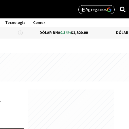
Agreganos
library_add
Tecnología
Comex
DÓLAR BNA
0.34%
$1,520.00
DÓLAR BLUE
-0.33%
y