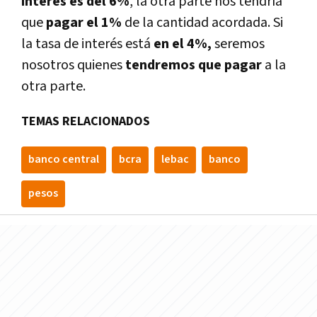
interés es del 6%
, la otra parte nos tendrí­a
que
pagar el 1%
de la cantidad acordada. Si
la tasa de interés está
en el 4%,
seremos
nosotros quienes
tendremos que pagar
a la
otra parte.
TEMAS RELACIONADOS
banco central
bcra
lebac
banco
pesos