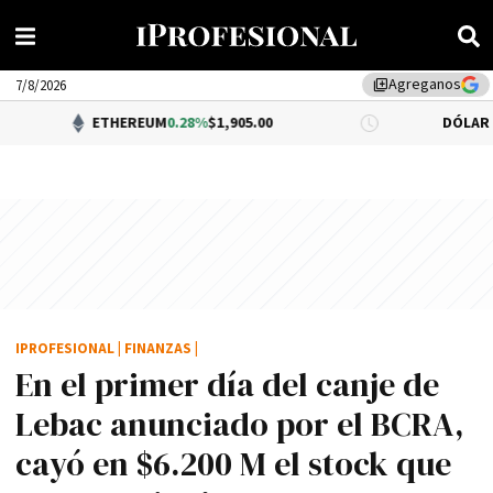
Agreganos
library_add
7/8/2026
ETHEREUM
0.28%
$1,905.00
DÓLAR BNA
$1,520.0
IPROFESIONAL
|
FINANZAS
|
En el primer dí­a del canje de
Lebac anunciado por el BCRA,
cayó en $6.200 M el stock que