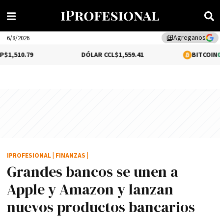
Agreganos
library_add
6/8/2026
DÓLAR CCL
$1,559.41
BITCOIN
0.16%
$64,64
IPROFESIONAL
|
FINANZAS
|
Grandes bancos se unen a
Apple y Amazon y lanzan
nuevos productos bancarios