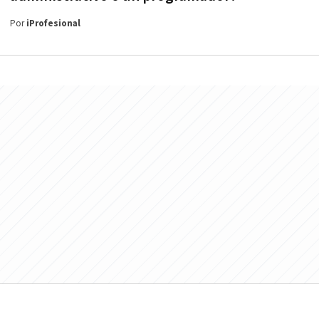
Por
iProfesional