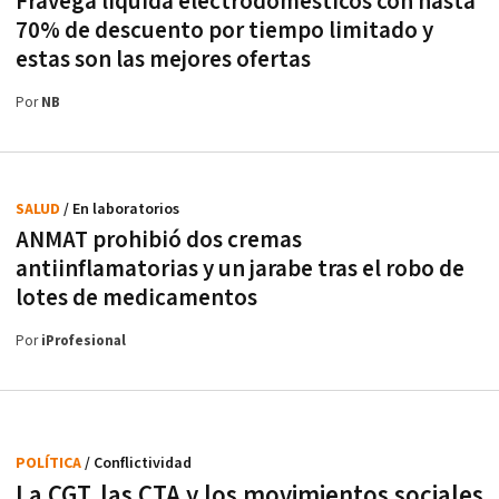
Frávega liquida electrodomésticos con hasta
70% de descuento por tiempo limitado y
estas son las mejores ofertas
Por
NB
SALUD
/ En laboratorios
ANMAT prohibió dos cremas
antiinflamatorias y un jarabe tras el robo de
lotes de medicamentos
Por
iProfesional
POLÍTICA
/ Conflictividad
La CGT, las CTA y los movimientos sociales