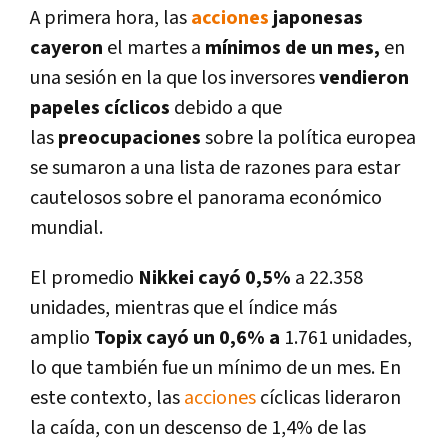
A primera hora, las
acciones
japonesas
cayeron
el martes a
mí­nimos de un mes,
en
una sesión en la que los inversores
vendieron
papeles cí­clicos
debido a que
las
preocupaciones
sobre la polí­tica europea
se sumaron a una lista de razones para estar
cautelosos sobre el panorama económico
mundial.
El promedio
Nikkei cayó 0,5%
a 22.358
unidades, mientras que el í­ndice más
amplio
Topix cayó un 0,6% a
1.761 unidades,
lo que también fue un mí­nimo de un mes. En
este contexto, las
acciones
cí­clicas lideraron
la caí­da, con un descenso de 1,4% de las