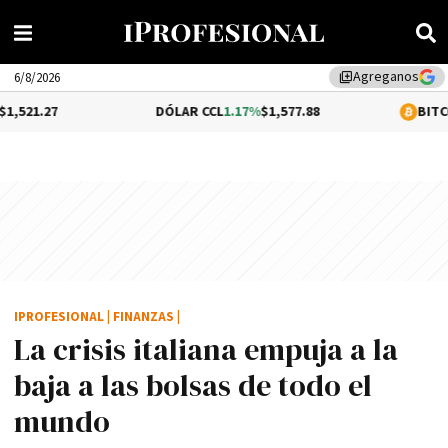
Agreganos
library_add
6/8/2026
DÓLAR CCL
1.17%
$1,577.88
BITCOIN
0.05%
$64
IPROFESIONAL
|
FINANZAS
|
La crisis italiana empuja a la
baja a las bolsas de todo el
mundo