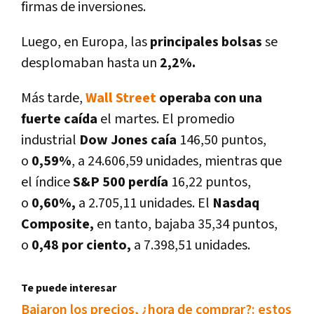
firmas de inversiones.
Luego, en Europa, las
principales bolsas
se
desplomaban hasta un
2,2%.
Más tarde,
Wall Street
operaba con una
fuerte caí­da
el martes. El promedio
industrial
Dow Jones caí­a
146,50 puntos,
o
0,59%
, a 24.606,59 unidades, mientras que
el í­ndice
S&P 500 perdí­a
16,22 puntos,
o
0,60%,
a 2.705,11 unidades. El
Nasdaq
Composite,
en tanto, bajaba 35,34 puntos,
o
0,48 por ciento,
a 7.398,51 unidades.
Te puede interesar
Bajaron los precios, ¿hora de comprar?: estos