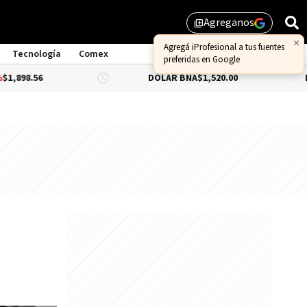
Agreganos
library_add
×
Agregá iProfesional a tus fuentes
Tecnología
Comex
preferidas en Google
6
DÓLAR BNA
$1,520.00
DÓLAR BL