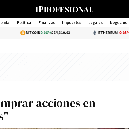
nomía
Política
Finanzas
Impuestos
Legales
Negocios
Management
BITCOIN
0.06%
$64,310.03
ETHEREUM
-0.05%
$1,898.5
omprar acciones en
s"