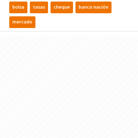
bolsa
tasas
cheque
banco nación
mercado