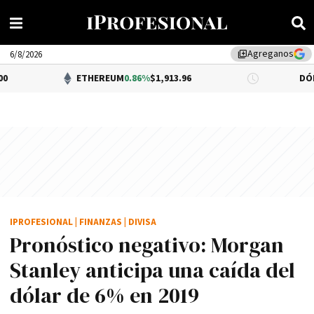
Agreganos
library_add
6/8/2026
ETHEREUM
0.86%
$1,913.96
DÓLAR BNA
0.3
IPROFESIONAL
|
FINANZAS
|
DIVISA
Pronóstico negativo: Morgan
Stanley anticipa una caída del
dólar de 6% en 2019