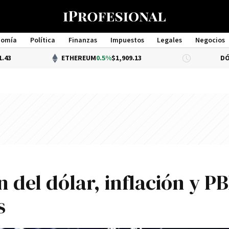
nomía
Política
Finanzas
Impuestos
Legales
Negocios
Management
ETHEREUM
0.5%
$1,909.13
DÓLAR BNA
$1
 del dólar, inflación y PB
s