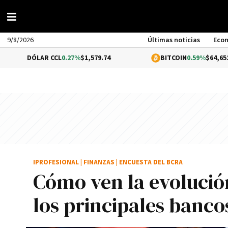
9/8/2026
Últimas noticias
Eco
LAR CCL
0.27%
$1,579.74
BITCOIN
0.59%
$64,651.43
IPROFESIONAL
|
FINANZAS
|
ENCUESTA DEL BCRA
Cómo ven la evolución
los principales banco