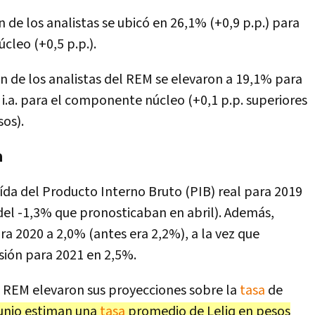
n de los analistas se ubicó en 26,1% (+0,9 p.p.) para
úcleo (+0,5 p.p.).
ión de los analistas del REM se elevaron a 19,1% para
% i.a. para el componente núcleo (+0,1 p.p. superiores
os).
a
ída del Producto Interno Bruto (PIB) real para 2019
del -1,3% que pronosticaban en abril). Además,
ra 2020 a 2,0% (antes era 2,2%), a la vez que
sión para 2021 en 2,5%.
el REM elevaron sus proyecciones sobre la
tasa
de
junio estiman una
tasa
promedio de Leliq en pesos