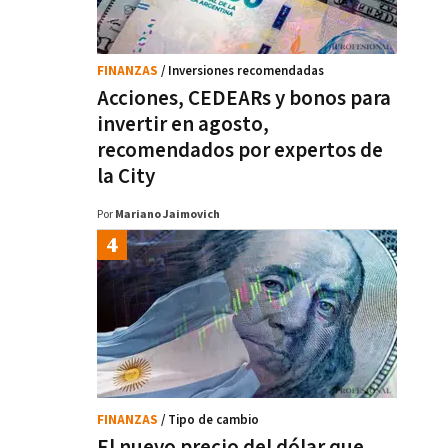
FINANZAS
/ Inversiones recomendadas
Acciones, CEDEARs y bonos para
invertir en agosto,
recomendados por expertos de
la City
Por
Mariano Jaimovich
FINANZAS
/ Tipo de cambio
El nuevo precio del dólar que