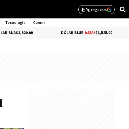
Agreganos
library_add
Tecnología
Comex
,520.00
DÓLAR BLUE
-0.33%
$1,525.00
DÓL
I