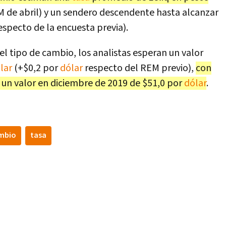
M de abril) y un sendero descendente hasta alcanzar
especto de la encuesta previa).
el tipo de cambio, los analistas esperan un valor
lar
(+$0,2 por
dólar
respecto del REM previo),
con
 un valor en diciembre de 2019 de $51,0 por
dólar
.
ambio
tasa