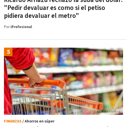
Ricardo Arriazu rechazó la suba del dólar:
"Pedir devaluar es como si el petiso
pidiera devaluar el metro"
Por
iProfesional
FINANZAS
/ Ahorros en súper