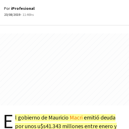
Por
iProfesional
23/08/2019
- 11:46hs
E
l gobierno de Mauricio
Macri
emitió deuda
por unos u$s41.343 millones entre enero y