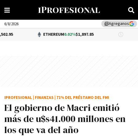
Agreganos
library_add
6/8/2026
ETHEREUM
0.02%
$1,897.85
DÓLAR BN
IPROFESIONAL
|
FINANZAS
|
71% DEL PRÉSTAMO DEL FMI
El gobierno de Macri emitió
más de u$s41.000 millones en
los que va del año