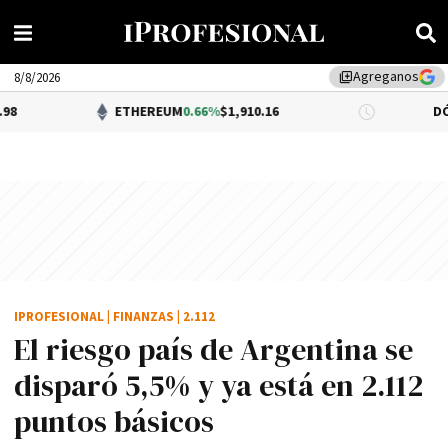
Agreganos
library_add
8/8/2026
ETHEREUM
0.66%
$1,910.16
DÓLAR BNA
0
IPROFESIONAL
|
FINANZAS
|
2.112
El riesgo país de Argentina se
disparó 5,5% y ya está en 2.112
puntos básicos