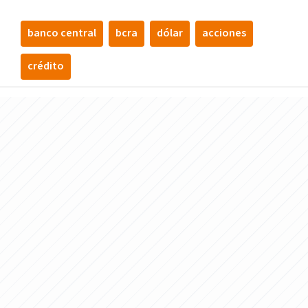
banco central
bcra
dólar
acciones
crédito