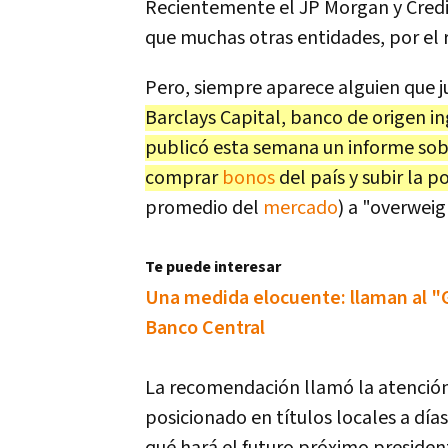
Recientemente el JP Morgan y Credi
que muchas otras entidades, por el r
Pero, siempre aparece alguien que j
Barclays Capital, banco de origen i
publicó esta semana un informe sob
comprar
bonos
del país y subir la
promedio del
mercado
) a "overwei
Te puede interesar
Una medida elocuente: llaman al "G
Banco Central
La recomendación llamó la atención
posicionado en títulos locales a día