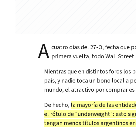
A
cuatro días del 27-O, fecha que p
primera vuelta, todo Wall Street 
Mientras que en distintos foros los
país, y nadie toca un bono local a p
mundo, el atractivo por comprar es 
De hecho,
la mayoría de las entidad
el rótulo de "underweight": esto sig
tengan menos títulos argentinos en 