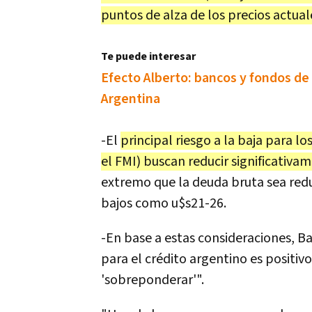
puntos de alza de los precios actual
Te puede interesar
Efecto Alberto: bancos y fondos de i
Argentina
-El
principal riesgo a la baja para l
el FMI) buscan reducir significativa
extremo que la deuda bruta sea redu
bajos como u$s21-26.
-En base a estas consideraciones, B
para el crédito argentino es positiv
'sobreponderar'".