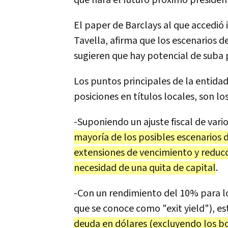
qué hará el futuro próximo presiden
El paper de Barclays al que accedió 
Tavella, afirma que los escenarios 
sugieren que hay potencial de suba 
Los puntos principales de la entidad
posiciones en títulos locales, son los
-Suponiendo un ajuste fiscal de vari
mayoría de los posibles escenarios 
extensiones de vencimiento y reducc
necesidad de una quita de capital
.
-Con un rendimiento del 10% para lo
que se conoce como "exit yield"), es
deuda en dólares (excluyendo los bo