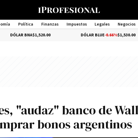
nomía
Política
Finanzas
Impuestos
Legales
Negocios
Management
AR BNA
$1,520.00
DÓLAR BLUE
-0.66%
$1,530.00
nes, "audaz" banco de Wal
omprar bonos argentinos