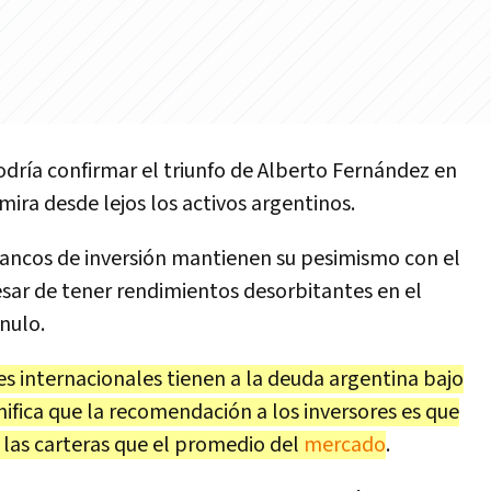
odría confirmar el triunfo de Alberto Fernández en
mira desde lejos los activos argentinos.
 bancos de inversión mantienen su pesimismo con el
esar de tener rendimientos desorbitantes en el
nulo.
es internacionales tienen a la deuda argentina bajo
nifica que la recomendación a los inversores es que
las carteras que el promedio del
mercado
.