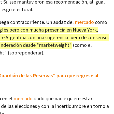
t Suisse mantuvieron esa recomendación, al igual
iesgo electoral.
uega contracorriente. Un audaz del
mercado
como
nglés pero con mucha presencia en Nueva York,
re Argentina con una sugerencia fuera de consenso:
 ponderación desde "marketweight"
(como el
ght" (sobreponderar).
uardián de las Reservas" para que regrese al
 en el
mercado
dado que nadie quiere estar
s de las elecciones y con la incertidumbre en torno a