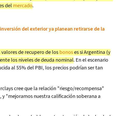
es del
mercado
.
nversión del exterior ya planean retirarse de la
os valores de recupero de los
bonos
es si Argentina (y
mente los niveles de deuda nominal
. En el escenario
cida al 55% del PBI, los precios podrían ser tan
arclays cree que la relación "riesgo/recompensa"
o, y "mejoramos nuestra calificación soberana a