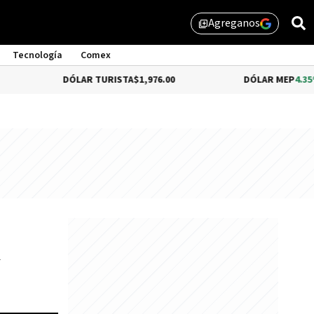
Agreganos
library_add
Tecnología
Comex
DÓLAR TURISTA
$1,976.00
DÓLAR MEP
4.35%
$1,579.
l