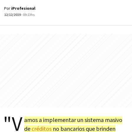
Por
iProfesional
12/12/2019
- 09:13hs
"V
amos a implementar un sistema masivo
de
créditos
no bancarios que brinden