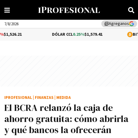
Agreganos
library_add
7/8/2026
DÓLAR CCL
0.25%
$1,579.41
BITCOIN
1.14%
IPROFESIONAL
|
FINANZAS
|
MEDIDA
El BCRA relanzó la caja de
ahorro gratuita: cómo abrirla
y qué bancos la ofrecerán