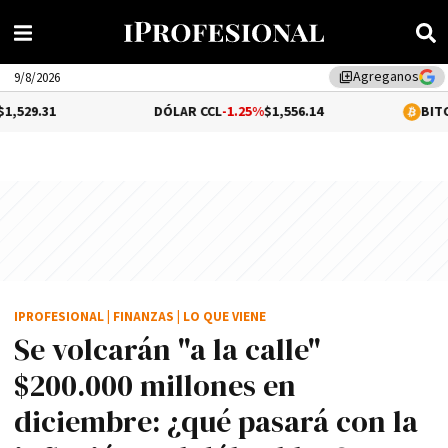
Agreganos
library_add
9/8/2026
DÓLAR CCL
-1.25%
$1,556.14
BITCOIN
0.3%
$64
IPROFESIONAL
|
FINANZAS
|
LO QUE VIENE
Se volcarán "a la calle"
$200.000 millones en
diciembre: ¿qué pasará con la