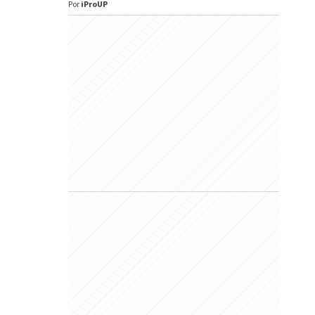
Por
iProUP