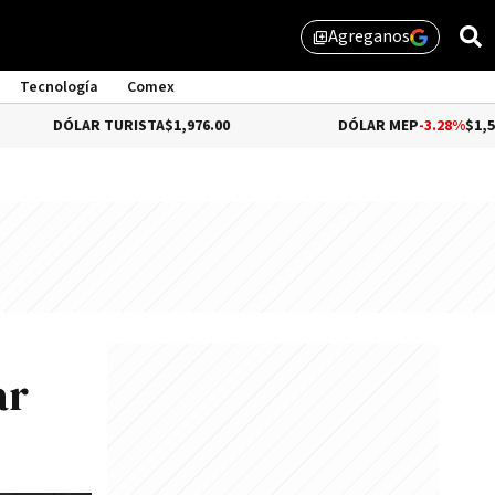
Agreganos
library_add
Tecnología
Comex
LAR TURISTA
$1,976.00
DÓLAR MEP
-3.28%
$1,529.31
ar