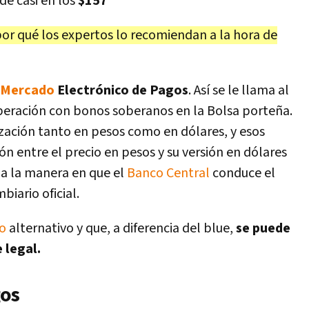
de casi en los
$157
or qué los expertos lo recomiendan a la hora de
Mercado
Electrónico de Pagos
. Así se le llama al
peración con bonos soberanos en la Bolsa porteña.
ación tanto en pesos como en dólares, y esos
ón entre el precio en pesos y su versión en dólares
n a la manera en que el
Banco Central
conduce el
biario oficial.
o
alternativo y que, a diferencia del blue,
se puede
 legal.
gos