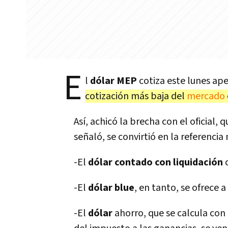
E
l
dólar MEP
cotiza este lunes ap
cotización más baja del
mercado
Así, achicó la brecha con el oficial
señaló, se convirtió en la referenci
-El
dólar contado con liquidación
c
-El
dólar blue
, en tanto, se ofrece 
-El
dólar
ahorro, que se calcula con