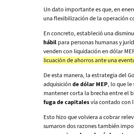
Un dato importante es que, en ener
una flexibilización de la operación c
En concreto, estableció una dismin
hábil
para personas humanas y juríd
venden con liquidación en dólar MEP.
licuación de ahorros ante una event
De esta manera, la estrategia del G
adquisición
de dólar MEP
, lo que le
mantener corta la brecha entre el bol
fuga de capitales
vía contado con l
Esto hizo que volviera a cobrar rele
sumaron dos razones también impo