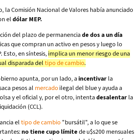
o, la Comisión Nacional de Valores había anunciado
on el
dólar MEP.
ución del plazo de permanencia
de dos a un día
icas que compran un activo en pesos y luego lo
 Esto, en síntesis,
implica un menor riesgo de una
ual disparada del
tipo de cambio
.
obierno apunta, por un lado, a
incentivar
la
 saca pesos al
mercado
ilegal del blue y ayuda a
sa y el oficial y, por el otro, intenta
desalentar
la
iquidación (CCL).
vancia el
tipo de cambio
"bursátil", a lo que se
rtantes:
no tiene cupo límite
de u$s200 mensuales