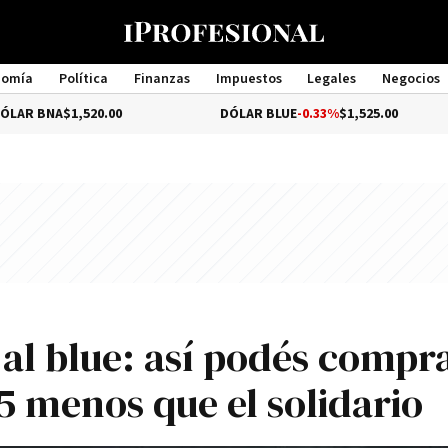
nomía
Política
Finanzas
Impuestos
Legales
Negocios
Management
$1,520.00
DÓLAR BLUE
-0.33%
$1,525.00
DÓ
r al blue: así podés compr
15 menos que el solidario