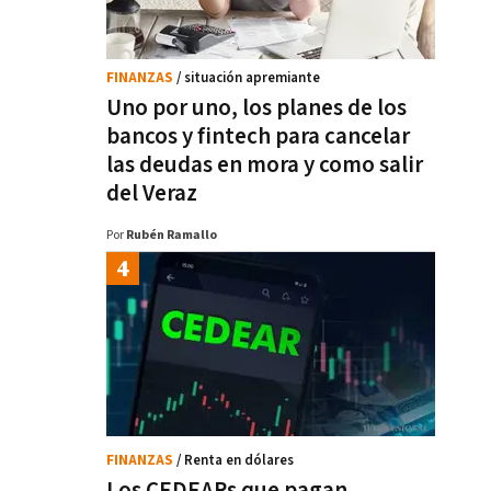
FINANZAS
/ situación apremiante
Uno por uno, los planes de los
bancos y fintech para cancelar
las deudas en mora y como salir
del Veraz
Por
Rubén Ramallo
FINANZAS
/ Renta en dólares
Los CEDEARs que pagan