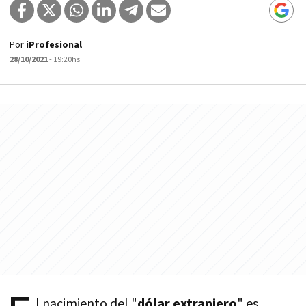
Por
iProfesional
28/10/2021
- 19:20hs
l nacimiento del "
dólar extranjero
" es