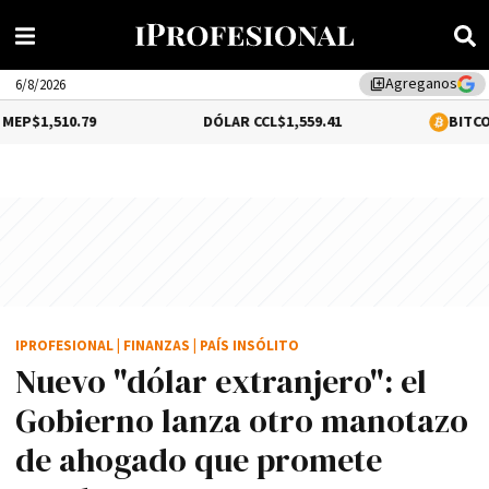
Agreganos
library_add
6/8/2026
79
DÓLAR CCL
$1,559.41
BITCOIN
$64,540.0
IPROFESIONAL
|
FINANZAS
|
PAÍS INSÓLITO
Nuevo "dólar extranjero": el
Gobierno lanza otro manotazo
de ahogado que promete