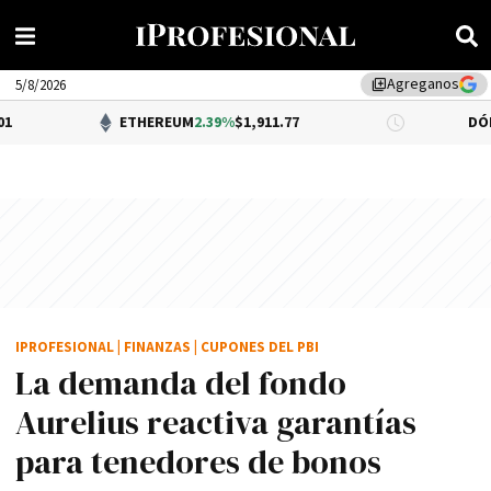
Agreganos
library_add
5/8/2026
ETHEREUM
2.39%
$1,911.77
DÓLAR BNA
0.34%
IPROFESIONAL
|
FINANZAS
|
CUPONES DEL PBI
La demanda del fondo
Aurelius reactiva garantías
para tenedores de bonos