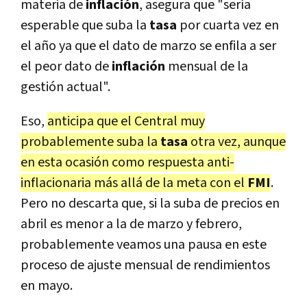
materia de
inflación
, asegura que "sería
esperable que suba la
tasa
por cuarta vez en
el año ya que el dato de marzo se enfila a ser
el peor dato de
inflación
mensual de la
gestión actual".
Eso,
anticipa que el Central muy
probablemente suba la
tasa
otra vez, aunque
en esta ocasión como respuesta anti-
inflacionaria más allá de la meta con el
FMI
.
Pero no descarta que, si la suba de precios en
abril es menor a la de marzo y febrero,
probablemente veamos una pausa en este
proceso de ajuste mensual de rendimientos
en mayo.