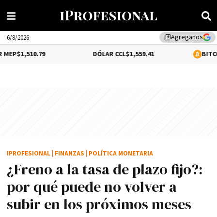
Agreganos
library_add
6/8/2026
9
DÓLAR CCL
$1,559.41
BITCOIN
0.18%
$64,
IPROFESIONAL
|
FINANZAS
|
POLÍTICA MONETARIA
¿Freno a la tasa de plazo fijo?:
por qué puede no volver a
subir en los próximos meses