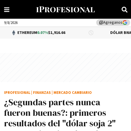
Agreganos
library_add
9/8/2026
EREUM
0.07%
$1,916.66
DÓLAR BNA
$1,520.00
IPROFESIONAL
|
FINANZAS
|
MERCADO CAMBIARIO
¿Segundas partes nunca
fueron buenas?: primeros
resultados del "dólar soja 2"