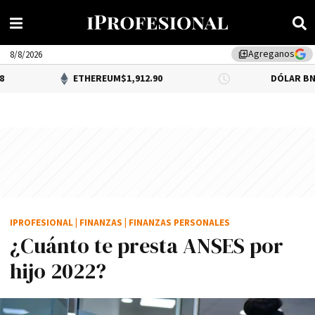
Agreganos
library_add
8/8/2026
ETHEREUM
$1,912.90
DÓLAR BNA
$1,520.0
IPROFESIONAL
|
FINANZAS
|
FINANZAS PERSONALES
¿Cuánto te presta ANSES por
hijo 2022?