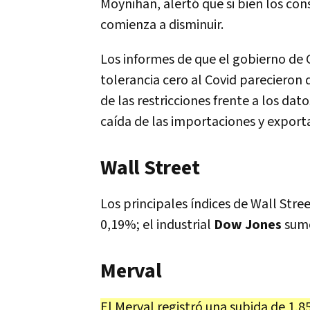
Moynihan, alertó que si bien los co
comienza a disminuir.
Los informes de que el gobierno de C
tolerancia cero al Covid parecieron 
de las restricciones frente a los d
caída de las importaciones y expor
Wall Street
Los principales índices de Wall Stree
0,19%; el industrial
Dow Jones
sumó
Merval
El Merval registró una subida de 1,85