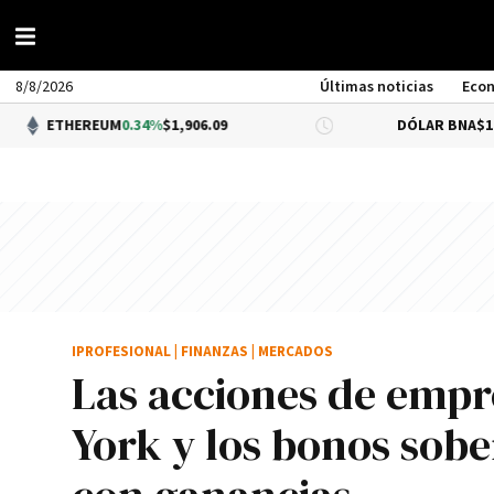
8/8/2026
Últimas noticias
Eco
REUM
0.34%
$1,906.09
DÓLAR BNA
$1,520.00
IPROFESIONAL
|
FINANZAS
|
MERCADOS
Las acciones de empr
York y los bonos sobe