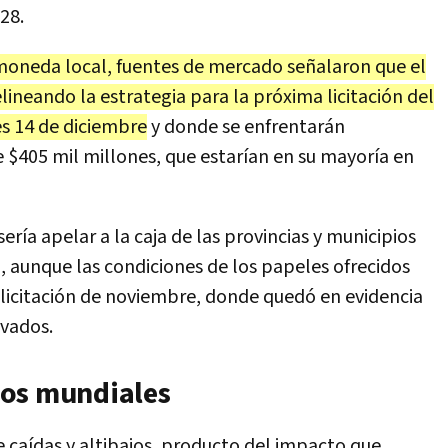
28.
oneda local, fuentes de mercado señalaron que el
ineando la estrategia para la próxima licitación del
es 14 de diciembre
y donde se enfrentarán
405 mil millones, que estarían en su mayoría en
ría apelar a la caja de las provincias y municipios
, aunque las condiciones de los papeles ofrecidos
 licitación de noviembre, donde quedó en evidencia
ivados.
dos mundiales
e caídas y altibajos, producto del impacto que