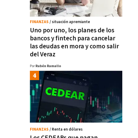
FINANZAS
/ situación apremiante
Uno por uno, los planes de los
bancos y fintech para cancelar
las deudas en mora y como salir
del Veraz
Por
Rubén Ramallo
FINANZAS
/ Renta en dólares
Los CEDEARs que pagan