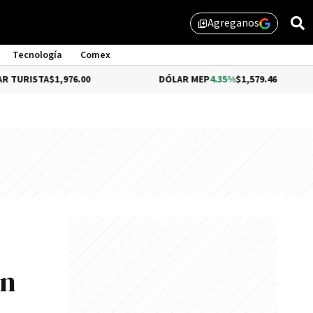
Agreganos
library_add
Tecnología
Comex
1,976.00
DÓLAR MEP
4.35%
$1,579.46
DÓLA
on