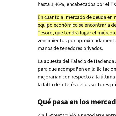
hasta 1,46%, encabezados por el TX
En cuanto al mercado de deuda en m
equipo económico se encontraría del
Tesoro, que tendrá lugar el miércol
vencimientos por aproximadamente $
manos de tenedores privados.
La apuesta del Palacio de Hacienda se
para que acompañen en la licitación
mejorarían con respecto a la última
la falta de interés de los sectores pr
Qué pasa en los merca
Wall Street volvió a negociarse entr