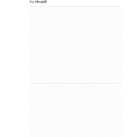
Por
iProUP