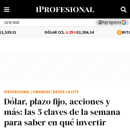
Agreganos
library_add
10/8/2026
DÓLAR CCL
-1.25%
$1,556.14
BITCOIN
-0.01%
$65
IPROFESIONAL
|
FINANZAS
|
DESDE LA CITY
Dólar, plazo fijo, acciones y
más: las 5 claves de la semana
para saber en qué invertir