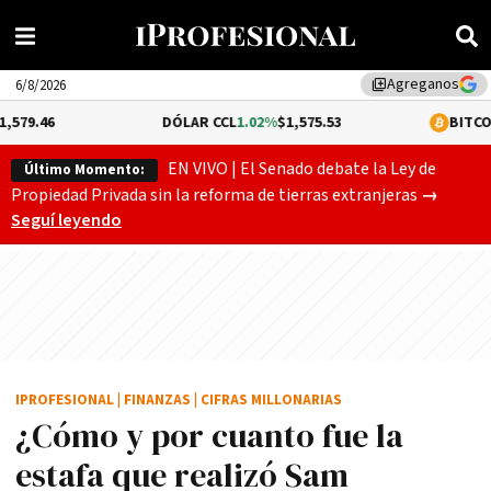
Agreganos
library_add
6/8/2026
DÓLAR CCL
1.02%
$1,575.53
BITCOIN
-0.17%
$64,
EN VIVO | El Senado debate la Ley de
Último Momento:
Gobierno
Propiedad Privada sin la reforma de tierras extranjeras
→
Seguí leyendo
IPROFESIONAL
|
FINANZAS
|
CIFRAS MILLONARIAS
¿Cómo y por cuanto fue la
estafa que realizó Sam