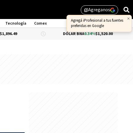
Agreganos
library_add
×
Agregá iProfesional a tus fuentes
Tecnología
Comex
preferidas en Google
DÓLAR BNA
0.34%
$1,520.00
DÓLAR 