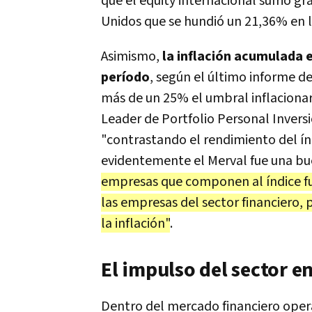
que el equity internacional sufrió
Unidos que se hundió un 21,36% en l
Asimismo,
la inflación acumulada 
período
, según el último informe de
más de un 25% el umbral inflacionar
Leader de Portfolio Personal Inversi
"contrastando el rendimiento del ín
evidentemente el Merval fue una bue
empresas que componen al índice fue
las empresas del sector financiero,
la inflación"
.
El impulso del sector e
Dentro del mercado financiero opera