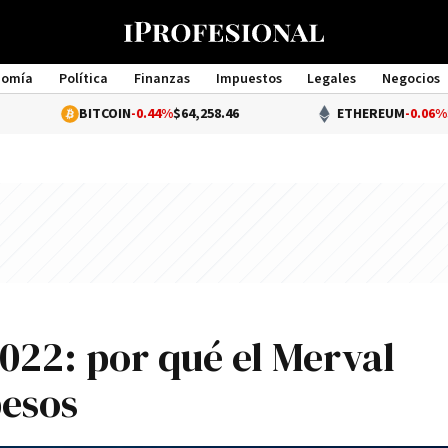
nomía
Política
Finanzas
Impuestos
Legales
Negocios
Management
BITCOIN
-0.44%
$64,258.46
ETHEREUM
-0.06%
$1,896.49
022: por qué el Merval
pesos