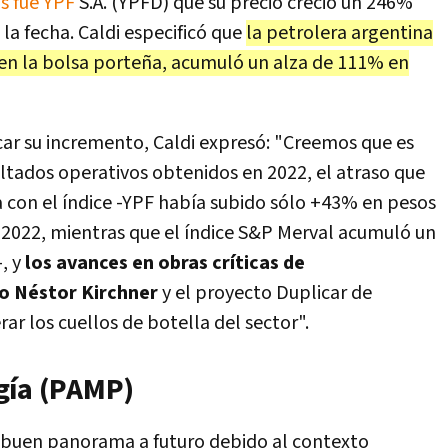
as fue YPF
S.A. (YPFD) que su precio creció un 246%
 la fecha. Caldi especificó que
la petrolera argentina
en la bolsa porteña, acumuló un alza de 111% en
car su incremento, Caldi expresó: "Creemos que es
ltados operativos obtenidos en 2022, el atraso que
 con el índice -YPF había subido sólo +43% en pesos
io 2022, mientras que el índice S&P Merval acumuló un
, y
los avances en obras críticas de
to Néstor Kirchner
y el proyecto Duplicar de
ar los cuellos de botella del sector".
gía (PAMP)
 buen panorama a futuro debido al contexto