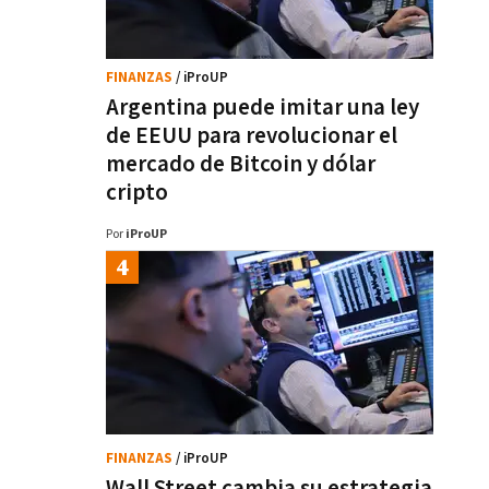
FINANZAS
/ iProUP
Argentina puede imitar una ley
de EEUU para revolucionar el
mercado de Bitcoin y dólar
cripto
Por
iProUP
FINANZAS
/ iProUP
Wall Street cambia su estrategia