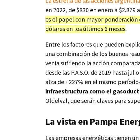
La estrella de las acciones argentin
en 2022, de $830 en enero a $2.879 a
es el papel con mayor ponderación 
dólares en los últimos 6 meses
.
Entre los factores que pueden expli
una combinación de los buenos resu
venía sufriendo la acción comparada
desde las P.A.S.O. de 2019 hasta jul
alza de +227% en el mismo período-
infraestructura como el gasoduc
Oldelval, que serán claves para super
La vista en Pampa Ener
Las empresas energéticas tienen un