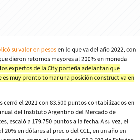
licó su valor en pesos
en lo que va del año 2022, con
o que dieron retornos mayores al 200% en moneda
los expertos de la City porteña adelantan que
e es muy pronto tomar una posición constructiva en
es cerró el 2021 con 83.500 puntos contabilizados en
anual del Instituto Argentino del Mercado de
s, escaló a 179.750 puntos a la fecha. A su vez, el
l 20% en dólares al precio del CCL, en un año en